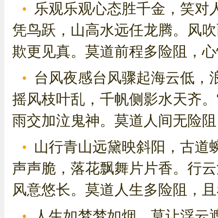
乐观乐观心态胜千金，笑对
凭鸟跃，山高水远任龙腾。风吹
欺更见真。莫道前程多险阻，心怀
台风夜感台风骤起海云低，
摇风枝叶乱，千帆侧影水天齐。
雨交加泣鬼神。莫道人间无险阻，
山行青山远黛映斜阳，古道
声声脆，落花飘舞片片香。行云
风意悠长。莫道人生多险阻，且看
人生如梦梦如烟，莫让浮云