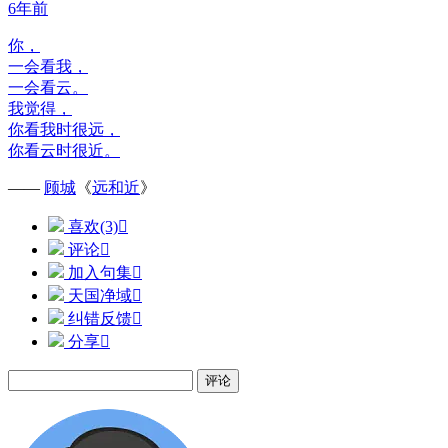
6年前
你，
一会看我，
一会看云。
我觉得，
你看我时很远，
你看云时很近。
——
顾城
《
远和近
》
喜欢(3)

评论

加入句集

天国净域

纠错反馈

分享

评论