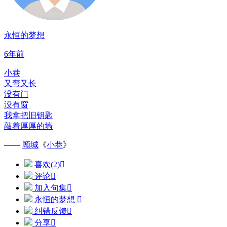
永恒的梦想
6年前
小巷
又弯又长
没有门
没有窗
我拿把旧钥匙
敲着厚厚的墙
——
顾城
《
小巷
》
喜欢(2)

评论

加入句集

永恒的梦想

纠错反馈

分享
