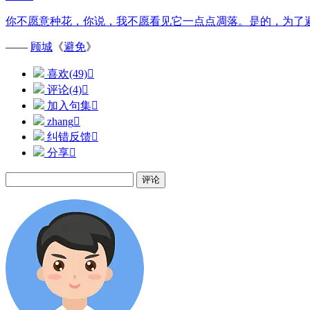
你不愿意种花，你说，我不愿看见它一点点凋落。是的，为了
——
顾城
《
避免
》
喜欢(49)

评论(4)

加入句集

zhang

纠错反馈

分享

评论