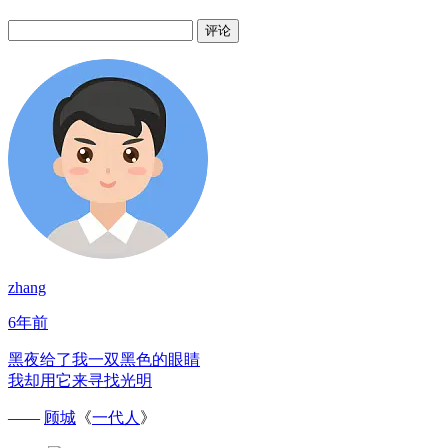
评论
zhang
6年前
黑夜给了我一双黑色的眼睛
我却用它来寻找光明
——
顾城
《
一代人
》