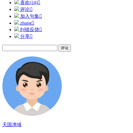
喜欢(24)

评论

加入句集

zhang

纠错反馈

分享

评论
天国净域