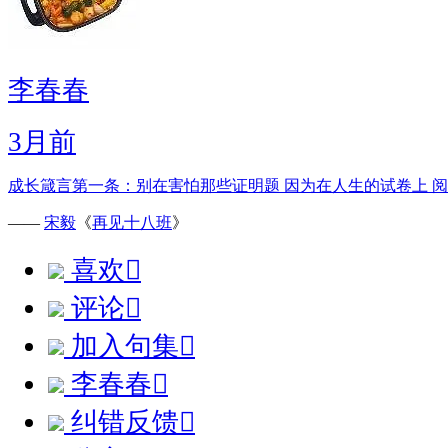
李春春
3月前
成长箴言第一条：别在害怕那些证明题 因为在人生的试卷上 阅
——
宋毅
《
再见十八班
》
喜欢

评论

加入句集

李春春

纠错反馈
