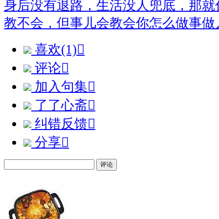
身后没有退路，生活没人兜底，那就
教不会，但事儿会教会你怎么做事做
喜欢(1)

评论

加入句集

了了心斋

纠错反馈

分享

评论