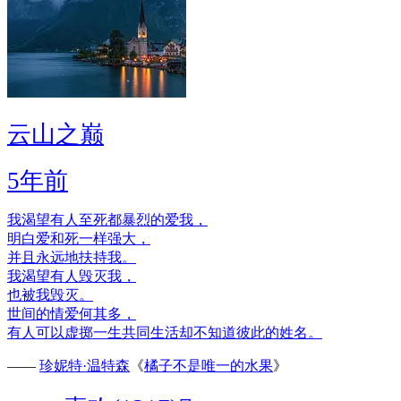
云山之巅
5年前
我渴望有人至死都暴烈的爱我，
明白爱和死一样强大，
并且永远地扶持我。
我渴望有人毁灭我，
也被我毁灭。
世间的情爱何其多，
有人可以虚掷一生共同生活却不知道彼此的姓名。
——
珍妮特·温特森
《
橘子不是唯一的水果
》