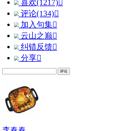
喜欢(1217)

评论(134)

加入句集

云山之巅

纠错反馈

分享

评论
李春春